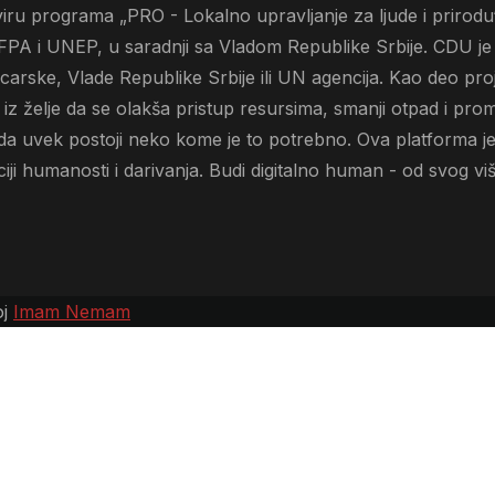
ru programa „PRO - Lokalno upravljanje za ljude i prirodu“
FPA i UNEP, u saradnji sa Vladom Republike Srbije. CDU je
jcarske, Vlade Republike Srbije ili UN agencija. Kao deo pro
z želje da se olakša pristup resursima, smanji otpad i prom
 da uvek postoji neko kome je to potrebno. Ova platforma je
ji humanosti i darivanja. Budi digitalno human - od svog vi
oj
Imam Nemam