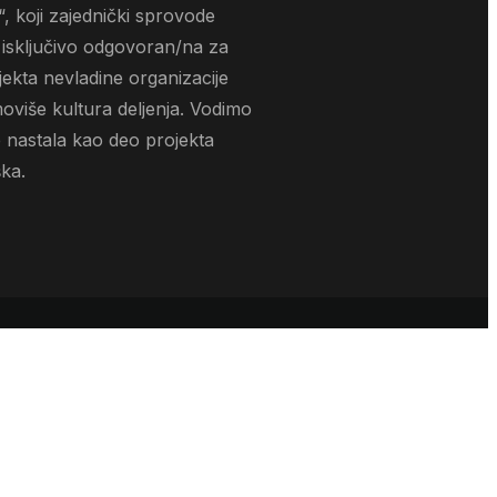
, koji zajednički sprovode
 isključivo odgovoran/na za
jekta nevladine organizacije
oviše kultura deljenja. Vodimo
 nastala kao deo projekta
ška.