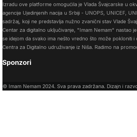
Izradu ove platforme omogućila je Vlada Švajcarske u okvi
agencije Ujedinjenih nacija u Srbiji - UNOPS, UNICEF, UN
sadržaj, koji ne predstavlja nužno zvanični stav Vlade Šva
Centar za digitalno uključivanje, "Imam Nemam" nastao je i
se idejom da svako ima nešto vredno što može pokloniti i
Centra za Digitalno udruživanje iz Niša. Radimo na promoci
Sponzori
© Imam Nemam 2024. Sva prava zadržana. Dizajn i razv