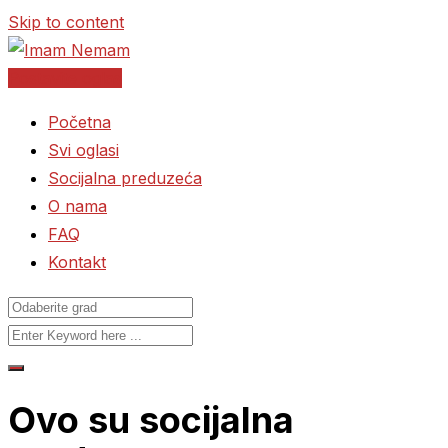
Skip to content
Postavite oglas
Početna
Svi oglasi
Socijalna preduzeća
O nama
FAQ
Kontakt
Ovo su socijalna