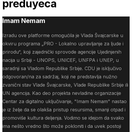
preduyeca
Imam Nemam
Izradu ove platforme omogućila je Vlada Švajcarske u
okviru programa „PRO - Lokalno upravljanje za ljude i
prirodu“, koji zajednički sprovode agencije Ujedinjenih
nacija u Srbiji - UNOPS, UNICEF, UNFPA i UNEP, u
saradnji sa Vladom Republike Srbije. CDU je isključivo
odgovoran/na za sadržaj, koji ne predstavlja nužno
zvanični stav Vlade Švajcarske, Vlade Republike Srbije ili
UN agencija. Kao deo projekta nevladine organizacije
Centar za digitalno uključivanje, "Imam Nemam" nastao
je iz želje da se olakša pristup resursima, smanji otpad i
promoviše kultura deljenja. Vodimo se idejom da svako
ima nešto vredno što može pokloniti i da uvek postoji