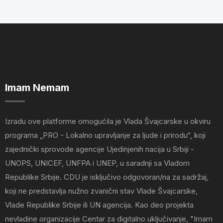
Imam Nemam
Izradu ove platforme omogućila je Vlada Švajcarske u okviru
programa „PRO - Lokalno upravljanje za ljude i prirodu“, koji
zajednički sprovode agencije Ujedinjenih nacija u Srbiji -
UNOPS, UNICEF, UNFPA i UNEP, u saradnji sa Vladom
Republike Srbije. CDU je isključivo odgovoran/na za sadržaj,
koji ne predstavlja nužno zvanični stav Vlade Švajcarske,
Vlade Republike Srbije ili UN agencija. Kao deo projekta
nevladine organizacije Centar za digitalno uključivanje, "Imam