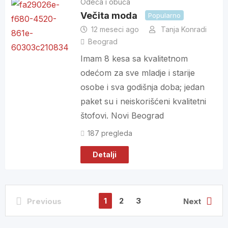
Odeća i obuća
Večita moda
Popularno
12 meseci ago
Tanja Konradi
Beograd
Imam 8 kesa sa kvalitetnom
odećom za sve mladje i starije
osobe i sva godišnja doba; jedan
paket su i neiskorišćeni kvalitetni
štofovi. Novi Beograd
187 pregleda
Detalji
1
2
3
Previous
Next