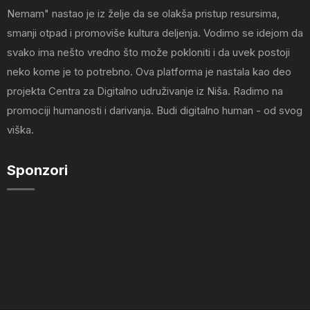
Nemam" nastao je iz želje da se olakša pristup resursima,
smanji otpad i promoviše kultura deljenja. Vodimo se idejom da
svako ima nešto vredno što može pokloniti i da uvek postoji
neko kome je to potrebno. Ova platforma je nastala kao deo
projekta Centra za Digitalno udruživanje iz Niša. Radimo na
promociji humanosti i darivanja. Budi digitalno human - od svog
viška.
Sponzori