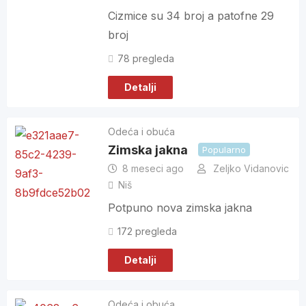
Cizmice su 34 broj a patofne 29
broj
78 pregleda
Detalji
Odeća i obuća
Zimska jakna
Popularno
8 meseci ago
Zeljko Vidanovic
Niš
Potpuno nova zimska jakna
172 pregleda
Detalji
Odeća i obuća