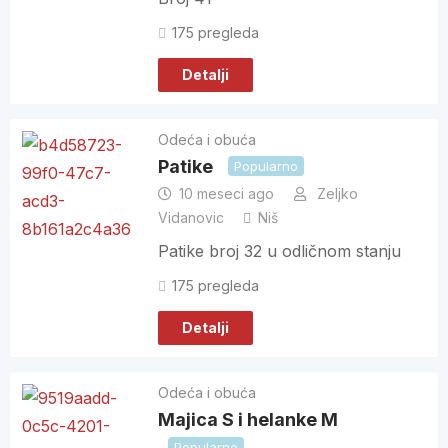
175 pregleda
Detalji
Odeća i obuća
Patike
Popularno
10 meseci ago
Zeljko
Vidanovic
Niš
Patike broj 32 u odličnom stanju
175 pregleda
Detalji
Odeća i obuća
Majica S i helanke M
Popularno