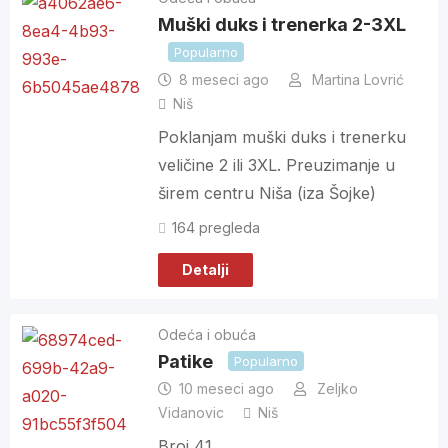
Muški duks i trenerka 2-3XL
Popularno
8 meseci ago
Martina Lovrić
Niš
Poklanjam muški duks i trenerku
veličine 2 ili 3XL. Preuzimanje u
širem centru Niša (iza Šojke)
164 pregleda
Detalji
Odeća i obuća
Patike
Popularno
10 meseci ago
Zeljko
Vidanovic
Niš
Broj 41