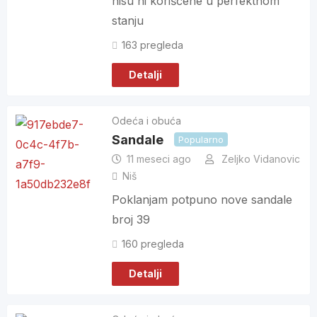
nisu ni korišćene u perfektnom
stanju
163 pregleda
Detalji
Odeća i obuća
Sandale
Popularno
11 meseci ago
Zeljko Vidanovic
Niš
Poklanjam potpuno nove sandale
broj 39
160 pregleda
Detalji