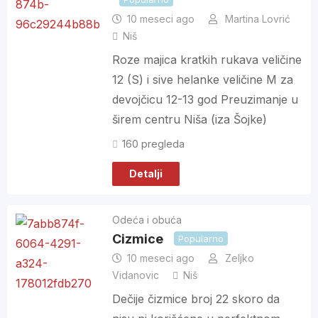
10 meseci ago
Martina Lovrić
Niš
Roze majica kratkih rukava veličine
12 (S) i sive helanke veličine M za
devojčicu 12-13 god Preuzimanje u
širem centru Niša (iza Šojke)
160 pregleda
Detalji
Odeća i obuća
Cizmice
Popularno
10 meseci ago
Zeljko
Vidanovic
Niš
Dečije čizmice broj 22 skoro da