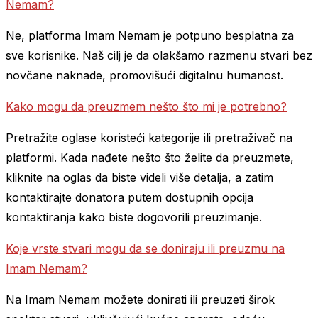
Nemam?
Ne, platforma Imam Nemam je potpuno besplatna za
sve korisnike. Naš cilj je da olakšamo razmenu stvari bez
novčane naknade, promovišući digitalnu humanost.
Kako mogu da preuzmem nešto što mi je potrebno?
Pretražite oglase koristeći kategorije ili pretraživač na
platformi. Kada nađete nešto što želite da preuzmete,
kliknite na oglas da biste videli više detalja, a zatim
kontaktirajte donatora putem dostupnih opcija
kontaktiranja kako biste dogovorili preuzimanje.
Koje vrste stvari mogu da se doniraju ili preuzmu na
Imam Nemam?
Na Imam Nemam možete donirati ili preuzeti širok