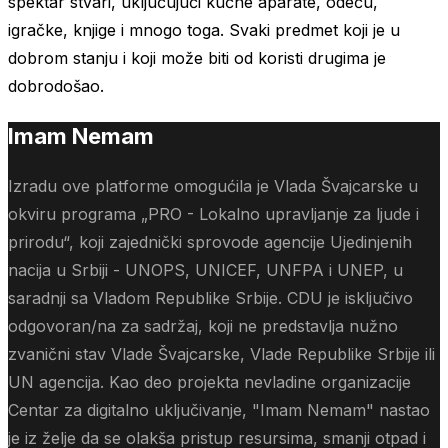
spektar stvari, uključujući kućne aparate, odeću,
igračke, knjige i mnogo toga. Svaki predmet koji je u
dobrom stanju i koji može biti od koristi drugima je
dobrodošao.
Imam Nemam
Izradu ove platforme omogućila je Vlada Švajcarske u
okviru programa „PRO - Lokalno upravljanje za ljude i
prirodu“, koji zajednički sprovode agencije Ujedinjenih
nacija u Srbiji - UNOPS, UNICEF, UNFPA i UNEP, u
saradnji sa Vladom Republike Srbije. CDU je isključivo
odgovoran/na za sadržaj, koji ne predstavlja nužno
zvanični stav Vlade Švajcarske, Vlade Republike Srbije ili
UN agencija. Kao deo projekta nevladine organizacije
Centar za digitalno uključivanje, "Imam Nemam" nastao
je iz želje da se olakša pristup resursima, smanji otpad i