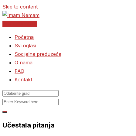
Skip to content
Postavite oglas
Početna
Svi oglasi
Socijalna preduzeća
O nama
FAQ
Kontakt
Učestala pitanja