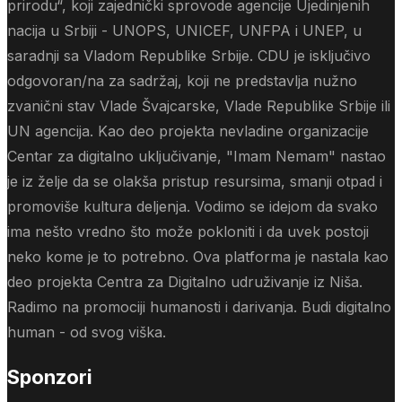
prirodu“, koji zajednički sprovode agencije Ujedinjenih
nacija u Srbiji - UNOPS, UNICEF, UNFPA i UNEP, u
saradnji sa Vladom Republike Srbije. CDU je isključivo
odgovoran/na za sadržaj, koji ne predstavlja nužno
zvanični stav Vlade Švajcarske, Vlade Republike Srbije ili
UN agencija. Kao deo projekta nevladine organizacije
Centar za digitalno uključivanje, "Imam Nemam" nastao
je iz želje da se olakša pristup resursima, smanji otpad i
promoviše kultura deljenja. Vodimo se idejom da svako
ima nešto vredno što može pokloniti i da uvek postoji
neko kome je to potrebno. Ova platforma je nastala kao
deo projekta Centra za Digitalno udruživanje iz Niša.
Radimo na promociji humanosti i darivanja. Budi digitalno
human - od svog viška.
Sponzori