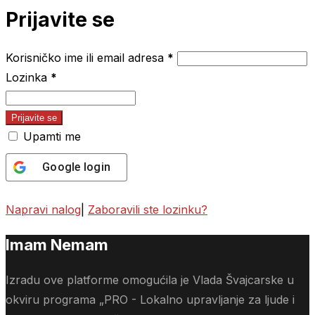
Prijavite se
Korisničko ime ili email adresa
*
Lozinka
*
Prijavite se
Upamti me
Google
login
Napravi nalog
|
Zaboravili ste lozinku?
Imam Nemam
Izradu ove platforme omogućila je Vlada Švajcarske u
okviru programa „PRO - Lokalno upravljanje za ljude i