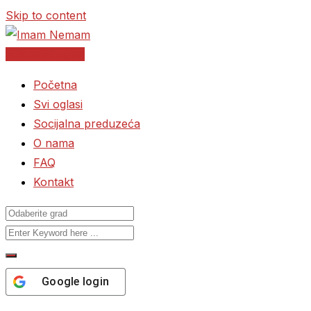
Skip to content
Postavite oglas
Početna
Svi oglasi
Socijalna preduzeća
O nama
FAQ
Kontakt
Google
login