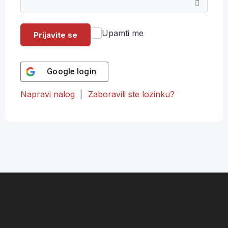
Upamti me
Prijavite se
Google
login
Napravi nalog
|
Zaboravili ste lozinku?