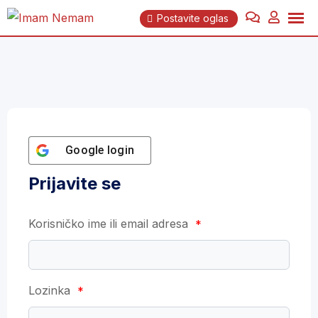
Skip
Postavite oglas
to
content
Google
login
Prijavite se
Korisničko ime ili email adresa
*
Lozinka
*