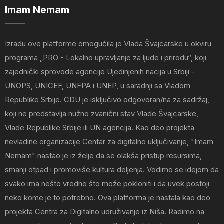
Imam Nemam
Izradu ove platforme omogućila je Vlada Švajcarske u okviru
programa „PRO - Lokalno upravljanje za ljude i prirodu“, koji
zajednički sprovode agencije Ujedinjenih nacija u Srbiji -
UNOPS, UNICEF, UNFPA i UNEP, u saradnji sa Vladom
Republike Srbije. CDU je isključivo odgovoran/na za sadržaj,
koji ne predstavlja nužno zvanični stav Vlade Švajcarske,
Vlade Republike Srbije ili UN agencija. Kao deo projekta
nevladine organizacije Centar za digitalno uključivanje, "Imam
Nemam" nastao je iz želje da se olakša pristup resursima,
smanji otpad i promoviše kultura deljenja. Vodimo se idejom da
svako ima nešto vredno što može pokloniti i da uvek postoji
neko kome je to potrebno. Ova platforma je nastala kao deo
projekta Centra za Digitalno udruživanje iz Niša. Radimo na