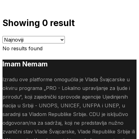
Showing 0 result
No results found
Imam Nemam
Izradu ove platforme omogućila je Vlada Švajcarske u
okviru programa „PRO - Lokalno upravljanje za ljude i
prirodu“, koji zajednički sprovode agencije Ujedinjenih
nacija u Srbiji - UNOPS, UNICEF, UNFPA i UNEP, u
saradnji sa Vladom Republike Srbije. CDU je isključivo
odgovoran/na za sadržaj, koji ne predstavlja nužno
zvanični stav Vlade Švajcarske, Vlade Republike Srbije ili