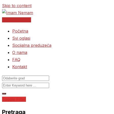
Skip to content
Postavite oglas
Početna
Svi oglasi
Socijalna preduzeća
O nama
FAQ
Kontakt
Toggle Filter
Pretraga