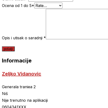
Ocena od 1 do 5
*
Opis i utisak o saradnji
*
Informacije
Zeljko Vidanovic
Generala traniea 2
Niš
Nije trenutno na aplikaciji
0604341XXX