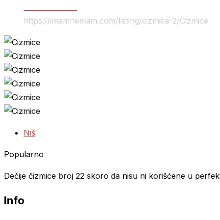
Odeća i obuća
https://imamnemam.com/listing/cizmice-2/
Cizmice
Niš
Popularno
Dečije čizmice broj 22 skoro da nisu ni korišćene u perfe
Info