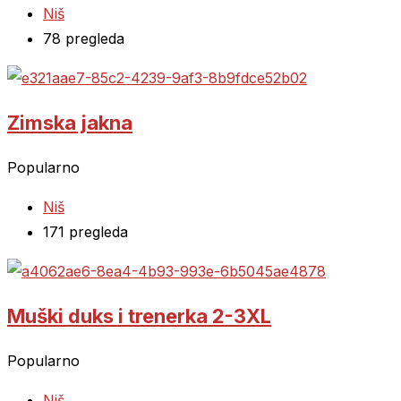
Niš
78 pregleda
Zimska jakna
Popularno
Niš
171 pregleda
Muški duks i trenerka 2-3XL
Popularno
Niš