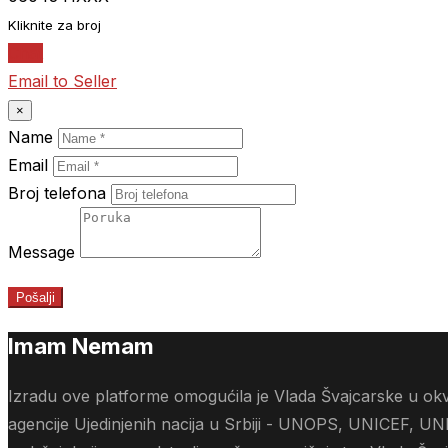
Kliknite za broj
Chat
Email to Seller
×
Name
Email
Broj telefona
Message
Pošalji
Imam Nemam
Izradu ove platforme omogućila je Vlada Švajcarske u okvi
agencije Ujedinjenih nacija u Srbiji - UNOPS, UNICEF, UN