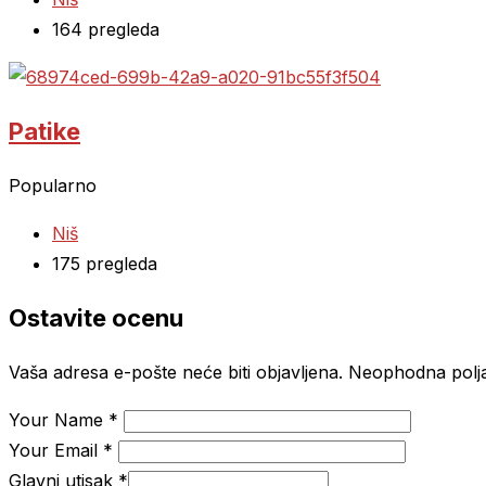
164 pregleda
Patike
Popularno
Niš
175 pregleda
Ostavite ocenu
Vaša adresa e-pošte neće biti objavljena.
Neophodna polj
Your Name
*
Your Email
*
Glavni utisak
*