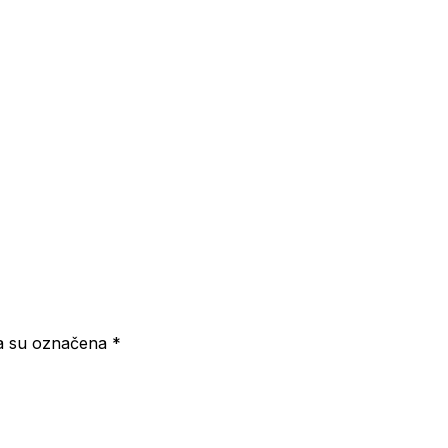
a su označena
*