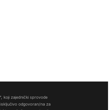
, koji zajednički sprovode
 isključivo odgovoran/na za