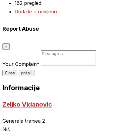
162 pregled
Dodajte u omiljeno
Report Abuse
×
Your Complain
*
Close
pošalji
Informacije
Zeljko Vidanovic
Generala traniea 2
Niš