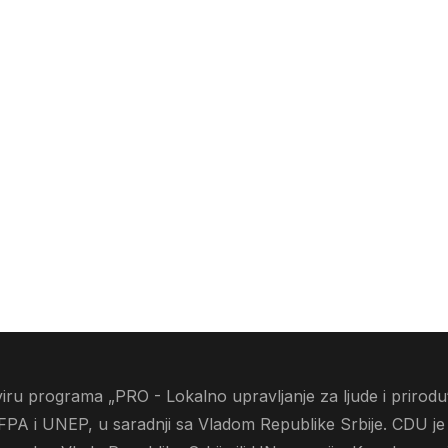
ru programa „PRO - Lokalno upravljanje za ljude i prirodu“
FPA i UNEP, u saradnji sa Vladom Republike Srbije. CDU je