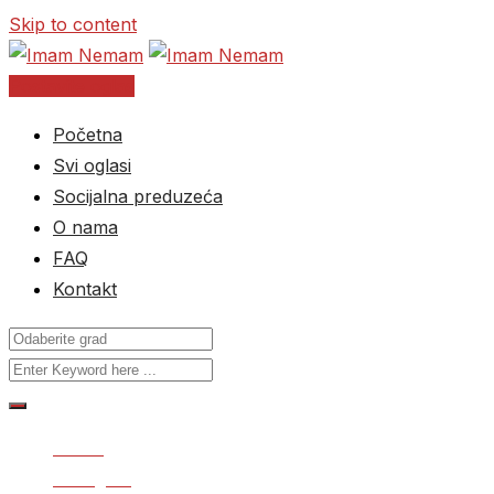
Skip to content
Postavite oglas
Početna
Svi oglasi
Socijalna preduzeća
O nama
FAQ
Kontakt
Home
Svi oglasi