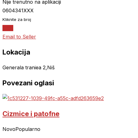
Nije trenutno na aplikaciji
0604341XXX
Kliknite za broj
Chat
Email to Seller
Lokacija
Generala traniea 2,Niš
Povezani oglasi
Cizmice i patofne
Novo
Popularno