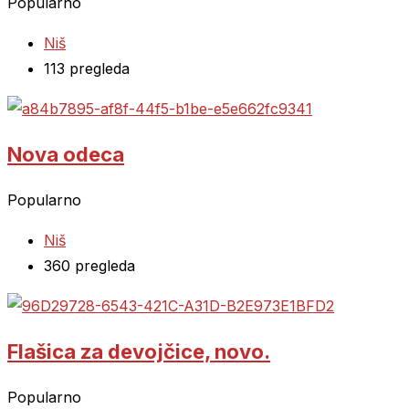
Popularno
Niš
113 pregleda
Nova odeca
Popularno
Niš
360 pregleda
Flašica za devojčice, novo.
Popularno