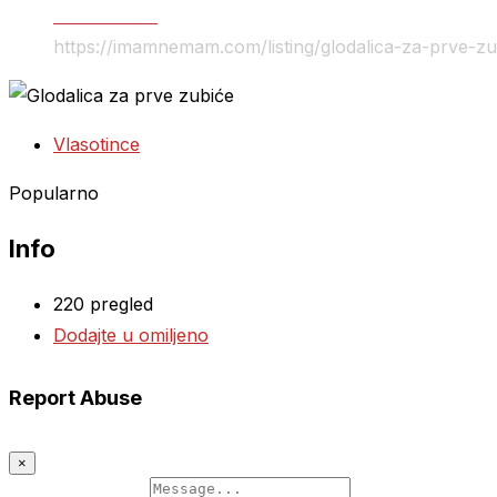
Sve za decu
https://imamnemam.com/listing/glodalica-za-prve-zu
Vlasotince
Popularno
Info
220 pregled
Dodajte u omiljeno
Report Abuse
×