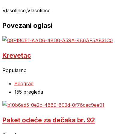
Vlasotince,Vlasotince
Povezani oglasi
Krevetac
Popularno
Beograd
155 pregleda
Paket odeće za dečaka br. 92