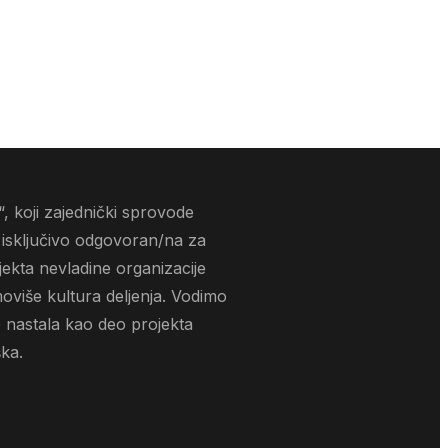
, koji zajednički sprovode
 isključivo odgovoran/na za
jekta nevladine organizacije
oviše kultura deljenja. Vodimo
 nastala kao deo projekta
ška.