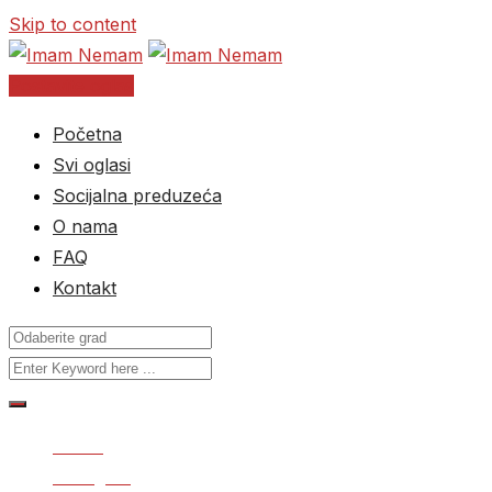
Skip to content
Postavite oglas
Početna
Svi oglasi
Socijalna preduzeća
O nama
FAQ
Kontakt
Home
Svi oglasi