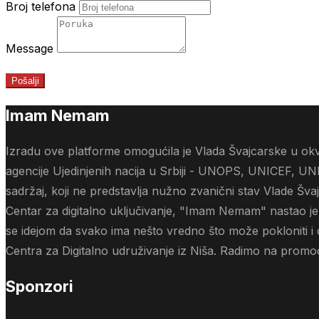
Broj telefona
Message
Pošalji
Imam Nemam
Izradu ove platforme omogućila je Vlada Švajcarske u okvi
agencije Ujedinjenih nacija u Srbiji - UNOPS, UNICEF, UN
sadržaj, koji ne predstavlja nužno zvanični stav Vlade Šva
Centar za digitalno uključivanje, "Imam Nemam" nastao je i
se idejom da svako ima nešto vredno što može pokloniti i
Centra za Digitalno udruživanje iz Niša. Radimo na promoci
Sponzori