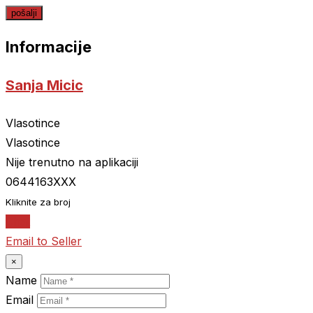
Informacije
Sanja Micic
Vlasotince
Vlasotince
Nije trenutno na aplikaciji
0644163XXX
Kliknite za broj
Chat
Email to Seller
×
Name
Email