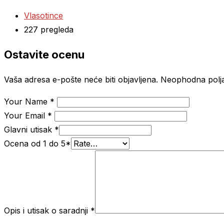
Vlasotince
227 pregleda
Ostavite ocenu
Vaša adresa e-pošte neće biti objavljena.
Neophodna polj
Your Name
*
Your Email
*
Glavni utisak
*
Ocena od 1 do 5
*
Opis i utisak o saradnji
*