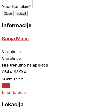
Your Complain
*
Close
pošalji
Informacije
Sanja Micic
Vlasotince
Vlasotince
Nije trenutno na aplikaciji
0644163XXX
Kliknite za broj
Chat
Email to Seller
Lokacija