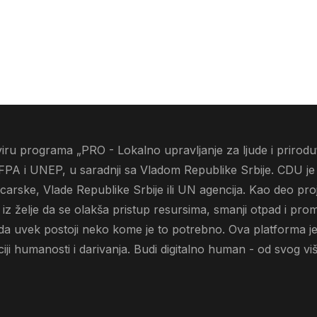
ru programa „PRO - Lokalno upravljanje za ljude i prirodu“
FPA i UNEP, u saradnji sa Vladom Republike Srbije. CDU je
jcarske, Vlade Republike Srbije ili UN agencija. Kao deo pro
z želje da se olakša pristup resursima, smanji otpad i prom
 da uvek postoji neko kome je to potrebno. Ova platforma je
ji humanosti i darivanja. Budi digitalno human - od svog vi