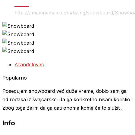
Ostalo
https://imamnemam.com/listing/snowboard/
Snowbo
Aranđelovac
Popularno
Posedujem snowboard već duže vreme, dobio sam ga
od rođaka iz švajcarske. Ja ga konkretno nisam koristio i
zbog toga želim da ga dati onome kome će to služiti.
Info