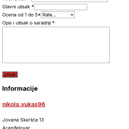
Glavni utisak
*
Ocena od 1 do 5
*
Opis i utisak o saradnji
*
Informacije
nikola.vukas96
Jovana Skerlića 13
Aranđelovac