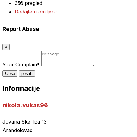
356 pregled
Dodajte u omiljeno
Report Abuse
×
Your Complain
*
Close
pošalji
Informacije
nikola.vukas96
Jovana Skerlića 13
Aranđelovac