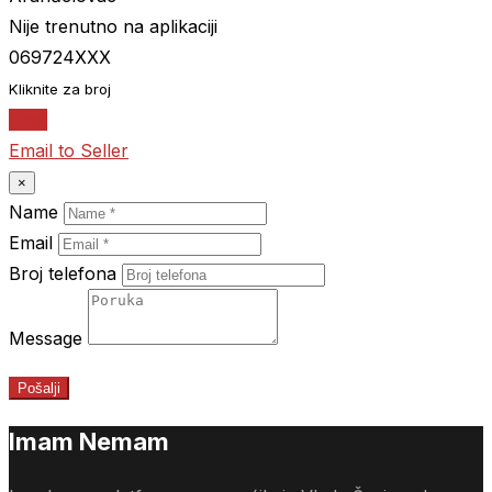
Nije trenutno na aplikaciji
069724XXX
Kliknite za broj
Chat
Email to Seller
×
Name
Email
Broj telefona
Message
Pošalji
Imam Nemam