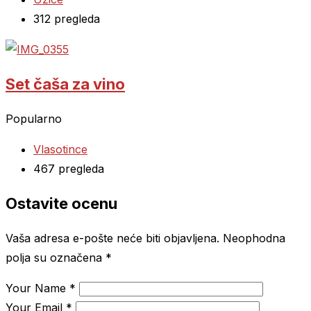
312 pregleda
Set čaša za vino
Popularno
Vlasotince
467 pregleda
Ostavite ocenu
Vaša adresa e-pošte neće biti objavljena.
Neophodna
polja su označena
*
Your Name
*
Your Email
*