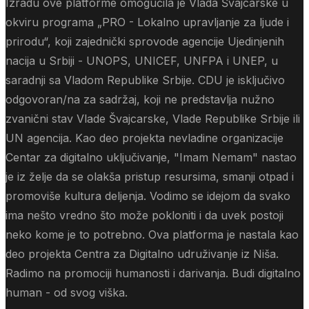
Izradu ove platforme omogućila je Vlada Švajcarske u
okviru programa „PRO - Lokalno upravljanje za ljude i
prirodu“, koji zajednički sprovode agencije Ujedinjenih
nacija u Srbiji - UNOPS, UNICEF, UNFPA i UNEP, u
saradnji sa Vladom Republike Srbije. CDU je isključivo
odgovoran/na za sadržaj, koji ne predstavlja nužno
zvanični stav Vlade Švajcarske, Vlade Republike Srbije ili
UN agencija. Kao deo projekta nevladine organizacije
Centar za digitalno uključivanje, "Imam Nemam" nastao
je iz želje da se olakša pristup resursima, smanji otpad i
promoviše kultura deljenja. Vodimo se idejom da svako
ima nešto vredno što može pokloniti i da uvek postoji
neko kome je to potrebno. Ova platforma je nastala kao
deo projekta Centra za Digitalno udruživanje iz Niša.
Radimo na promociji humanosti i darivanja. Budi digitalno
human - od svog viška.