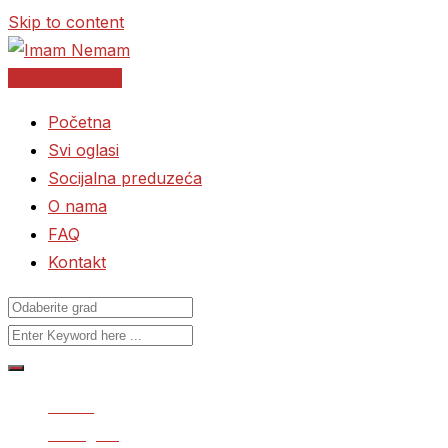
Skip to content
Postavite oglas
Početna
Svi oglasi
Socijalna preduzeća
O nama
FAQ
Kontakt
Home
Svi oglasi