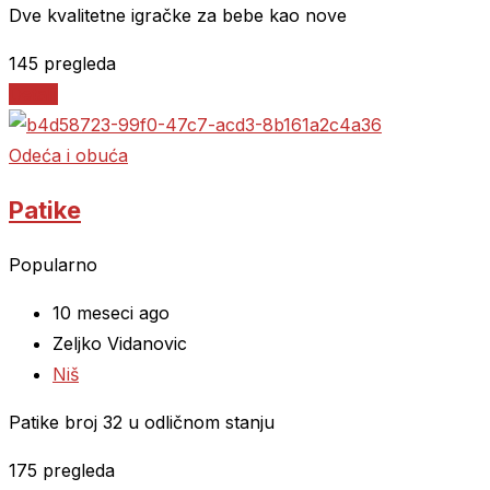
Dve kvalitetne igračke za bebe kao nove
145 pregleda
Detalji
Odeća i obuća
Patike
Popularno
10 meseci ago
Zeljko Vidanovic
Niš
Patike broj 32 u odličnom stanju
175 pregleda