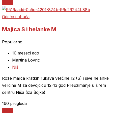
Detalji
Odeća i obuća
Majica S i helanke M
Popularno
10 meseci ago
Martina Lovrić
Niš
Roze majica kratkih rukava veličine 12 (S) i sive helanke
veličine M za devojčicu 12-13 god Preuzimanje u širem
centru Niša (iza Šojke)
160 pregleda
Detalji