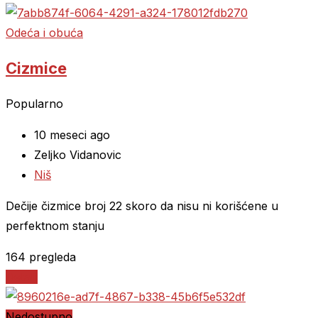
Odeća i obuća
Cizmice
Popularno
10 meseci ago
Zeljko Vidanovic
Niš
Dečije čizmice broj 22 skoro da nisu ni korišćene u
perfektnom stanju
164 pregleda
Detalji
Nedostupno