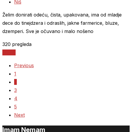
Niš
Želim donirati odeću, čista, upakovana, ima od mladje
dece do tinejdzera i odraslih, jakne farmerice, bluze,
dzemperi. Sve je očuvano i malo nošeno
320 pregleda
Detalji
Previous
1
2
3
4
5
Next
Imam Nemam