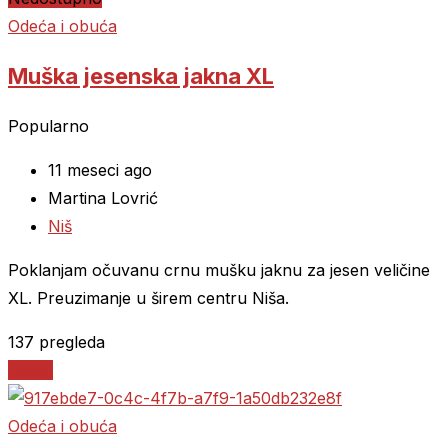
Odeća i obuća
Muška jesenska jakna XL
Popularno
11 meseci ago
Martina Lovrić
Niš
Poklanjam očuvanu crnu mušku jaknu za jesen veličine
XL. Preuzimanje u širem centru Niša.
137 pregleda
Detalji
Odeća i obuća