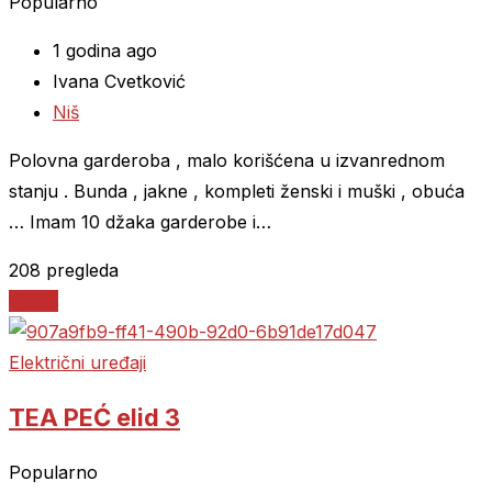
Popularno
1 godina ago
Ivana Cvetković
Niš
Polovna garderoba , malo korišćena u izvanrednom
stanju . Bunda , jakne , kompleti ženski i muški , obuća
… Imam 10 džaka garderobe i…
208 pregleda
Detalji
Električni uređaji
TEA PEĆ elid 3
Popularno