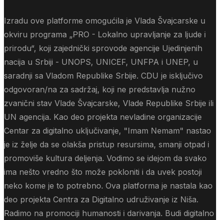
Izradu ove platforme omogućila je Vlada Švajcarske u
okviru programa „PRO - Lokalno upravljanje za ljude i
prirodu“, koji zajednički sprovode agencije Ujedinjenih
nacija u Srbiji - UNOPS, UNICEF, UNFPA i UNEP, u
saradnji sa Vladom Republike Srbije. CDU je isključivo
odgovoran/na za sadržaj, koji ne predstavlja nužno
zvanični stav Vlade Švajcarske, Vlade Republike Srbije ili
UN agencija. Kao deo projekta nevladine organizacije
Centar za digitalno uključivanje, "Imam Nemam" nastao
je iz želje da se olakša pristup resursima, smanji otpad i
promoviše kultura deljenja. Vodimo se idejom da svako
ima nešto vredno što može pokloniti i da uvek postoji
neko kome je to potrebno. Ova platforma je nastala kao
deo projekta Centra za Digitalno udruživanje iz Niša.
Radimo na promociji humanosti i darivanja. Budi digitalno