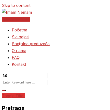
Skip to content
Postavite oglas
Početna
Svi oglasi
Socijalna preduzeća
O nama
FAQ
Kontakt
Toggle Filter
Pretraga