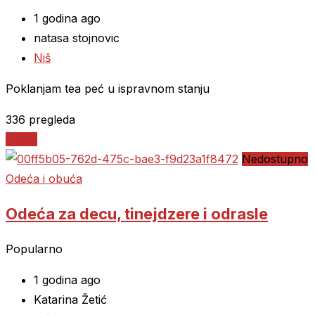
1 godina ago
natasa stojnovic
Niš
Poklanjam tea peć u ispravnom stanju
336 pregleda
Detalji
Nedostupno
Odeća i obuća
Odeća za decu, tinejdzere i odrasle
Popularno
1 godina ago
Katarina Žetić